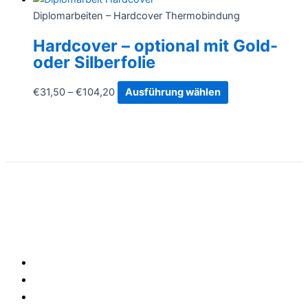
Diplomarbeiten – Hardcover Thermobindung
Hardcover – optional mit Gold-
oder Silberfolie
€
31,50
–
€
104,20
Ausführung wählen
Menü
Impressum
AGB
Datenschutz